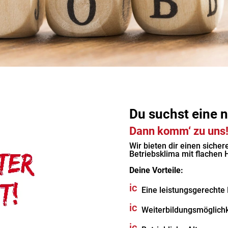
Du suchst eine 
Dann komm‘ zu uns
Wir bieten dir einen sicher
Betriebsklima mit flachen 
Deine Vorteile:
ic
Eine leistungsgerechte
o
ic
n_
Weiterbildungsmöglichk
o
c
ic