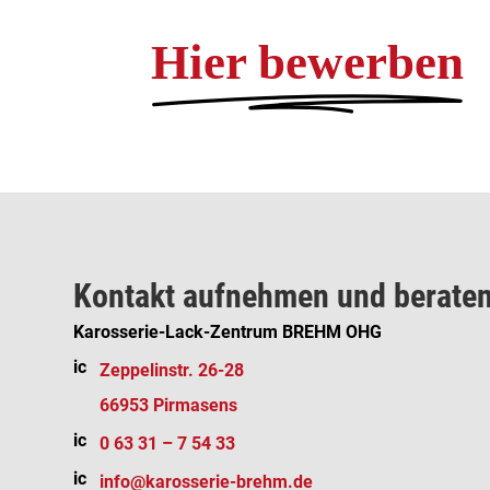
w
_c
Hier bewerben
ar
ro
t
ri
g
ht
ic
o
n
Kontakt aufnehmen und beraten
Karosserie-Lack-Zentrum BREHM OHG
ic
Zeppelinstr. 26-28
o
n_
66953 Pirmasens
pi
n
ic
0 63 31 – 7 54 33
ic
o
o
n_
ic
info@karosserie-brehm.de
n